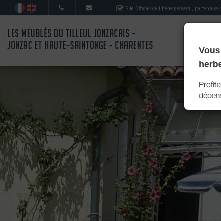
Site Officiel de l'hébergement
, partenaire
LES MEUBLÉS DU TILLEUL JONZACAIS -
JONZAC ET HAUTE-SAINTONGE - CHARENTES
Vous 
herb
Profit
dépens