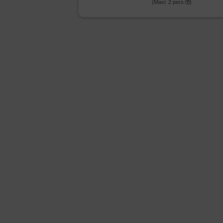
(Maxi:
2
pers.
)