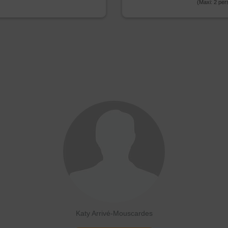
(Maxi:
2
per
Katy Arrivé-Mouscardes