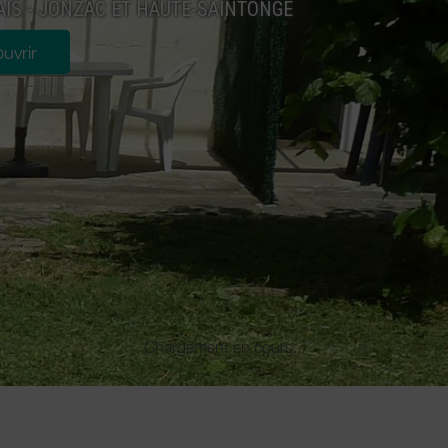
IS - JONZAC ET HAUTE-SAINTONGE
uvrir
Chargement en cours...