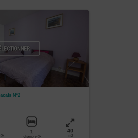
ÉLECTIONNER
zacais N°2
40
1
s
m2
chambre