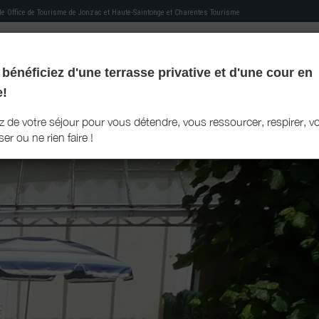
 de
Office de Tourisme de Jonzac et Haute-Saintonge
et Charentes Tourisme
bénéficiez d'une terrasse privative et d'une cour en
MON HÉBERGEMENT
MES RECOMMANDATIONS
AGENDA TOURISTIQUE
MON LIVRET D'ACCU
e!
ez de votre séjour pour vous détendre, vous ressourcer, respirer, v
er ou ne rien faire !