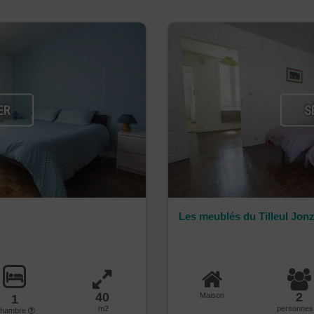
ER
S
Les meublés du Tilleul Jon
40
2
Maison
1
m2
personne
chambre