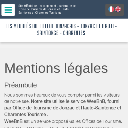
Site Officiel de l'hébergement
, partenaire de
Office de Tourisme de Jonzac et Haute-
Saintonge
et Charentes Tourisme
LES MEUBLÉS DU TILLEUL JONZACAIS - JONZAC ET HAUTE-
SAINTONGE - CHARENTES
Mentions légales
Préambule
Nous sommes heureux de vous compter parmi les visiteurs
de notre site.
Notre site utilise le service WeeBnB, fourni
par
Office de Tourisme de Jonzac et Haute-Saintonge
et
Charentes Tourisme
.
WeeBnB
est un service proposé via les Offices de Tourisme.