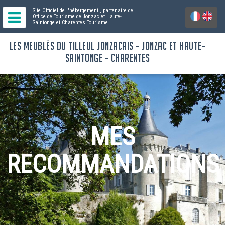
Site Officiel de l'hébergement
, partenaire de
Office de Tourisme de Jonzac et Haute-
Saintonge
et Charentes Tourisme
LES MEUBLÉS DU TILLEUL JONZACAIS - JONZAC ET HAUTE-
SAINTONGE - CHARENTES
MES
RECOMMANDATIONS