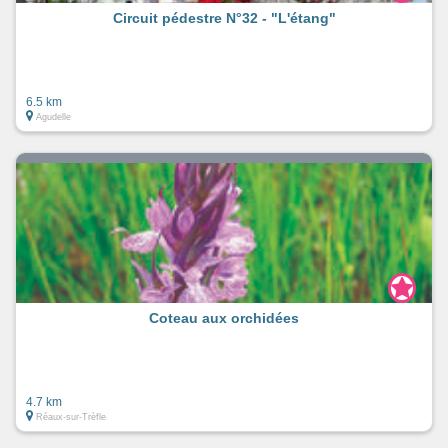
Circuit pédestre N°32 - "L'étang"
6.5 km
Agudelle
Coteau aux orchidées
4.7 km
Réaux-sur-Trèfle